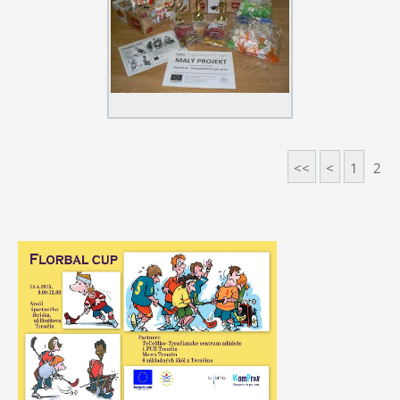
<<
<
1
2