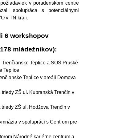
a požiadaviek v poradenskom centre
ali spolupráca s potenciálnymi
O v TN kraji.
ali 6 workshopov
 178 mládežníkov):
ZŠ Trenčianske Teplice a SOŠ Pruské
e Teplice
renčianske Teplice v areáli Domova
 triedy ZŠ ul. Kubranská Trenčín v
 triedy ZŠ ul. Hodžova Trenčín v
gymnázia v spolupráci s Centrom pre
átorom Národné kariérne centrum a