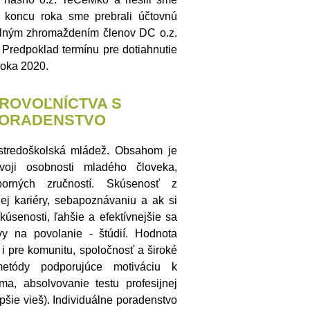
u koncu roka sme prebrali účtovnú
Valným zhromaždením členov DC o.z.
Predpoklad termínu pre dotiahnutie
roka 2020.
ROVOĽNÍCTVA S
PORADENSTVO
stredoškolská mládež. Obsahom je
ozvoji osobnosti mladého človeka,
borných zručností. Skúsenosť z
ej kariéry, sebapoznávaniu a ak si
kúsenosti, ľahšie a efektívnejšie sa
vy na povolanie - štúdií. Hodnota
 i pre komunitu, spoločnosť a široké
etódy podporujúce motiváciu k
ma, absolvovanie testu profesijnej
epšie vieš). Individuálne poradenstvo