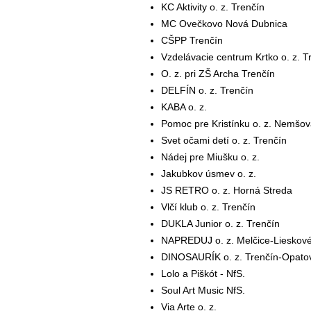
KC Aktivity o. z. Trenčín
MC Ovečkovo Nová Dubnica
CŠPP Trenčín
Vzdelávacie centrum Krtko o. z. T
O. z. pri ZŠ Archa Trenčín
DELFÍN o. z. Trenčín
KABA o. z.
Pomoc pre Kristínku o. z. Nemšo
Svet očami detí o. z. Trenčín
Nádej pre Miušku o. z.
Jakubkov úsmev o. z.
JS RETRO o. z. Horná Streda
Vlčí klub o. z. Trenčín
DUKLA Junior o. z. Trenčín
NAPREDUJ o. z. Melčice-Lieskov
DINOSAURÍK o. z. Trenčín-Opato
Lolo a Piškót - NfS.
Soul Art Music NfS.
Via Arte o. z.