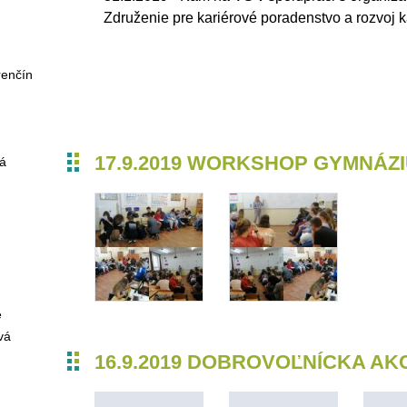
Združenie pre kariérové poradenstvo a rozvoj k
renčín
17.9.2019 WORKSHOP GYMNÁZ
vá
é
vá
16.9.2019 DOBROVOĽNÍCKA AK