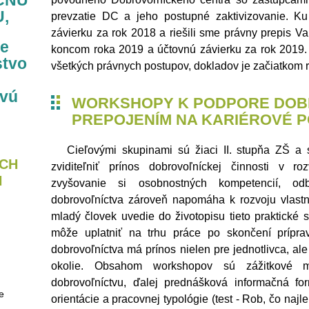
ČNÚ
,
prevzatie DC a jeho postupné zaktivizovanie. K
závierku za rok 2018 a riešili sme právny prepis 
me
koncom roka 2019 a účtovnú závierku za rok 2019. 
stvo
všetkých právnych postupov, dokladov je začiatkom 
ovú
WORKSHOPY K PODPORE DOB
PREPOJENÍM NA KARIÉROVÉ 
Cieľovými skupinami sú žiaci II. stupňa ZŠ a 
CH
zviditeľniť prínos dobrovoľníckej činnosti v r
H
zvyšovanie si osobnostných kompetencií, od
dobrovoľníctva zároveň napomáha k rozvoju vlastn
mladý človek uvedie do životopisu tieto praktické s
môže uplatniť na trhu práce po skončení prípra
dobrovoľníctva má prínos nielen pre jednotlivca, ale
okolie. Obsahom workshopov sú zážitkové m
dobrovoľníctvu, ďalej prednášková informačná for
e
orientácie a pracovnej typológie (test - Rob, čo najl