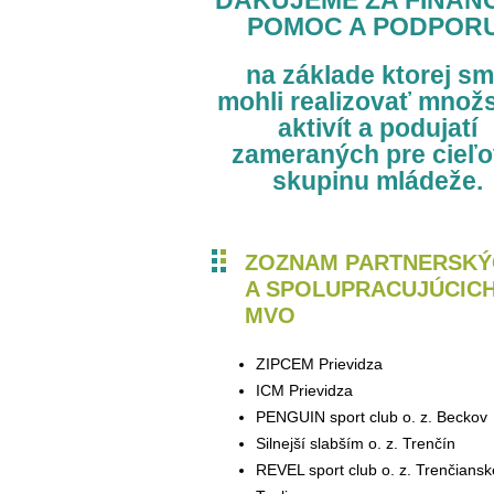
ĎAKUJEME ZA FINAN
POMOC A PODPORU
na základe ktorej s
mohli realizovať množ
aktivít a podujatí
zameraných pre cieľ
skupinu mládeže.
ZOZNAM PARTNERSKÝ
A SPOLUPRACUJÚCIC
MVO
ZIPCEM Prievidza
ICM Prievidza
PENGUIN sport club o. z. Beckov
Silnejší slabším o. z. Trenčín
REVEL sport club o. z. Trenčiansk