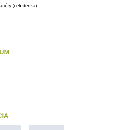
ariéry (celodenka)
IUM
CIA