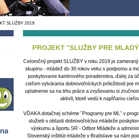
KT SLUŽBY 2019
PROJEKT "SLUŽBY PRE MLADÝ
Celoročný projekt SLUŽBY v roku 2019 je zameraný 
skupinu - mládež do 30 rokov veku s podporou a mot
poskytovanie kariérového poradenstva, ďalej za ú
cieľom vytvárania dobrovoľníckych príležitostí pre 
uplatnenie sa na trhu práce a zvyšovaniu si zručno
aktivít, ktoré vedú k napĺňaniu cieľ
VĎAKA dotačnej schéme "Programy pre ML" v prog
služieb v oblasti dobrovoľníctva mládeže poskytov
výskumu a športu SR - Odbor Mládeže a administ
 na
Slovenský inštitút mládeže v Bratislave sa nám pod