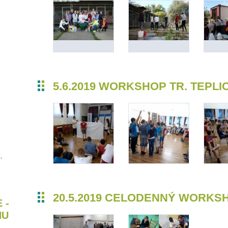
5.6.2019 WORKSHOP TR. TEPLI
.
20.5.2019 CELODENNÝ WORKS
 -
HU