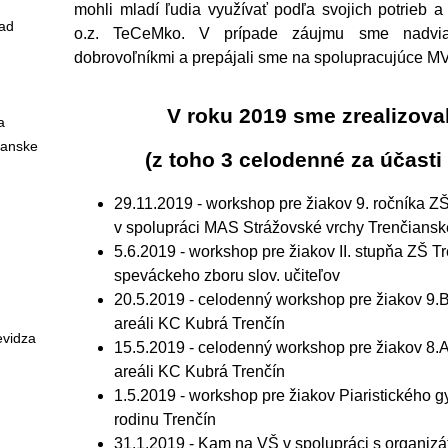
mohli mladí ľudia využívať podľa svojich potrieb 
nad
o.z. TeCeMko. V prípade záujmu sme nadviaz
dobrovoľníkmi a prepájali sme na spolupracujúce MV
V roku 2019 sme zrealizov
a
ianske
(z toho 3 celodenné za účasti
29.11.2019 - workshop pre žiakov 9. ročníka 
v spolupráci MAS Strážovské vrchy Trenčiansk
.
5.6.2019 - workshop pre žiakov II. stupňa ZŠ T
speváckeho zboru slov. učiteľov
20.5.2019 - celodenný workshop pre žiakov 9.B
areáli KC Kubrá Trenčín
evidza
15.5.2019 - celodenný workshop pre žiakov 8.A
areáli KC Kubrá Trenčín
1.5.2019 - workshop pre žiakov Piaristického 
rodinu Trenčín
31.1.2019 - Kam na VŠ v spolupráci s organiz