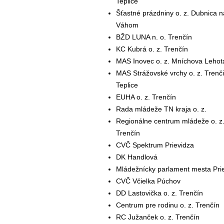
Teplice
Šťastné prázdniny o. z. Dubnica 
Váhom
BŽD LUNA n. o. Trenčín
KC Kubrá o. z. Trenčín
MAS Inovec o. z. Mníchova Lehot
MAS Strážovské vrchy o. z. Trenč
Teplice
EUHA o. z. Trenčín
Rada mládeže TN kraja o. z.
Regionálne centrum mládeže o. z
Trenčín
CVČ Spektrum Prievidza
DK Handlová
Mládežnícky parlament mesta Pri
CVČ Včielka Púchov
DD Lastovička o. z. Trenčín
Centrum pre rodinu o. z. Trenčín
RC Južanček o. z. Trenčín