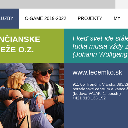
LUŽBY
C-GAME 2019-2022
PROJEKTY
MY
I keď svet ide stá
ENČIANSKE
ľudia musia vždy z
ŽE O.Z.
(Johann Wolfgang
www.tecemko.sk
911 05 Trenčín, Vlárska 383/2F
poradenské centrum a kancelár
(budova VAJAK, 1. posch.)
+421 919 136 192