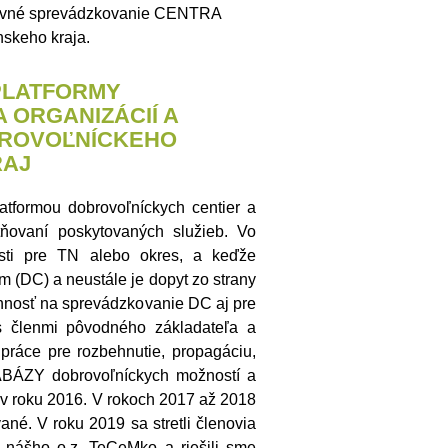
pätovné sprevádzkovanie CENTRA
keho kraja.
PLATFORMY
 ORGANIZÁCIÍ A
OBROVOĽNÍCKEHO
KRAJ
tformou dobrovoľníckych centier a
tňovaní poskytovaných služieb. Vo
osti pre TN alebo okres, a keďže
 (DC) a neustále je dopyt zo strany
nnosť na sprevádzkovanie DC aj pre
s členmi pôvodného základateľa a
s práce pre rozbehnutie, propagáciu,
ABÁZY dobrovoľníckych možností a
aj v roku 2016. V rokoch 2017 až 2018
né. V roku 2019 sa stretli členovia
 nášho o.z. TeCeMko a riešili sme