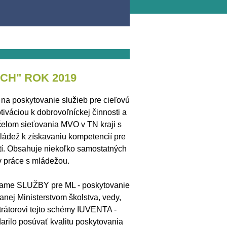
CH" ROK 2019
na poskytovanie služieb pre cieľovú
iváciou k dobrovoľníckej činnosti a
čelom sieťovania MVO v TN kraji s
mládež k získavaniu kompetencií pre
stí. Obsahuje niekoľko samostatných
ov práce s mládežou.
rame SLUŽBY pre ML - poskytovanie
anej Ministerstvom školstva, vedy,
rátorovi tejto schémy IUVENTA -
arilo posúvať kvalitu poskytovania