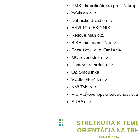
RMS - koordinátorka pre TN kraj
YoVision o. z.
Dubnické divadlo o. z.
ENVIRO a EKO NfS.
Rescue Man o.z.
BIKE trial team TN o. z.
Poza školu o. z. Omšenie
MC Štvorlístok o. z.
Úsmev pre srdce o. z.
OZ Šmoulinka
Vladko Gorčík o. z.
Náš Tobi o. z.
Pre Paťkovu lepšiu budúcnosť o. z
SUHA o. z.
STRETNUTIA K TÉME
ORIENTÁCIA NA TR
PRÁCE