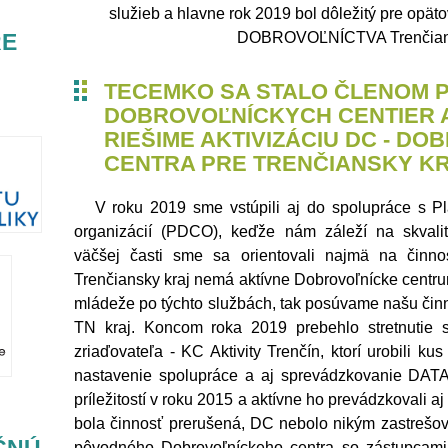
služieb a hlavne rok 2019 bol dôležitý pre o
RE
DOBROVOĽNÍCTVA Trenčians
TECEMKO SA STALO ČLENOM 
DOBROVOĽNÍCKYCH CENTIER A
RIEŠIME AKTIVIZÁCIU DC - D
CENTRA PRE TRENČIANSKY 
V roku 2019 sme vstúpili aj do spolupráce s Pla
organizácií (PDCO), keďže nám záleží na skvali
väčšej časti sme sa orientovali najmä na činn
Trenčiansky kraj nemá aktívne Dobrovoľnícke centrum
mládeže po týchto službách, tak posúvame našu čin
TN kraj. Koncom roka 2019 prebehlo stretnutie 
zriaďovateľa - KC Aktivity Trenčín, ktorí urobili ku
nastavenie spolupráce a aj sprevádzkovanie DAT
príležitostí v roku 2015 a aktívne ho prevádzkovali 
bola činnosť prerušená, DC nebolo nikým zastrešova
pôvodného Dobrovoľníckeho centra so zástupcami