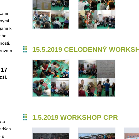
cami
lnymi
gami k
jeho
nosti,
15.5.2019 CELODENNÝ WORKSH
érovom
 17
ií.
1.5.2019 WORKSHOP CPR
u a
ladých
o s