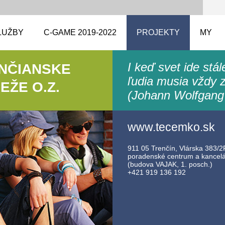
LUŽBY
C-GAME 2019-2022
PROJEKTY
MY
I keď svet ide stá
ENČIANSKE
ľudia musia vždy z
ŽE O.Z.
(Johann Wolfgang
www.tecemko.sk
911 05 Trenčín, Vlárska 383/2F
poradenské centrum a kancelár
(budova VAJAK, 1. posch.)
+421 919 136 192