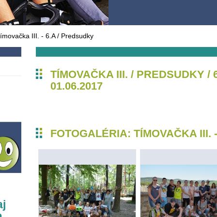
ímovačka III. - 6.A / Predsudky
TÍMOVAČKA III. / PREDSUDKY / 
01.06.2017
FOTOGALÉRIA: TÍMOVAČKA III. 
aj
a