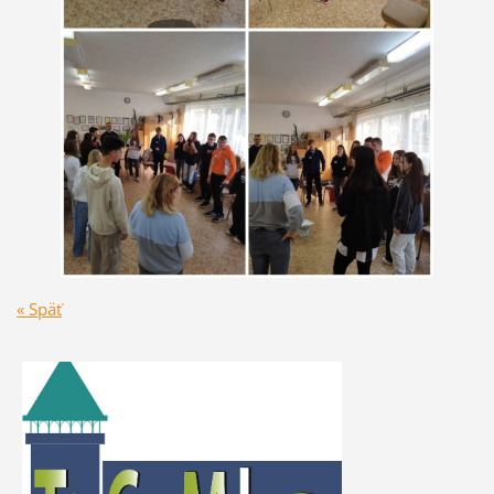
« Späť