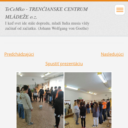
TeCeMko - TRENČIANSKE CENTRUM
MLÁDEŽE o.z.
I keď svet ide stále dopredu, mladí ľudia musia vždy
začínať od začiatku. (Johann Wolfgang von Goethe)
Predchádzajúci
Nasledujúci
Spustiť prezentáciu