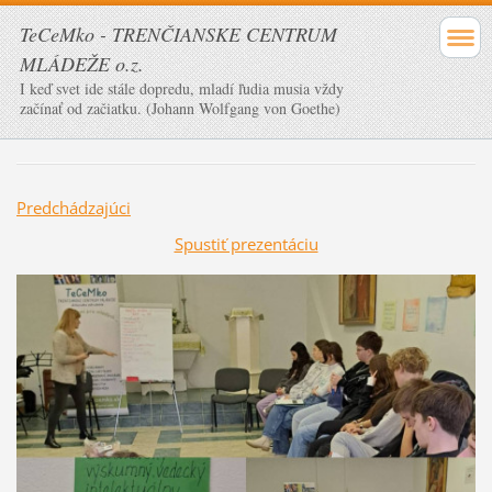
TeCeMko - TRENČIANSKE CENTRUM
MLÁDEŽE o.z.
I keď svet ide stále dopredu, mladí ľudia musia vždy
začínať od začiatku. (Johann Wolfgang von Goethe)
Predchádzajúci
Spustiť prezentáciu