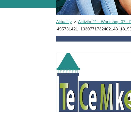
Aktuality
>
Aktivita 21 - Workshop 07 - 
495731421_1030771732402148_18156