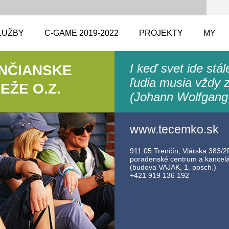
LUŽBY
C-GAME 2019-2022
PROJEKTY
MY
I keď svet ide stá
ENČIANSKE
ľudia musia vždy z
ŽE O.Z.
(Johann Wolfgang
www.tecemko.sk
911 05 Trenčín, Vlárska 383/2F
poradenské centrum a kancelár
(budova VAJAK, 1. posch.)
+421 919 136 192