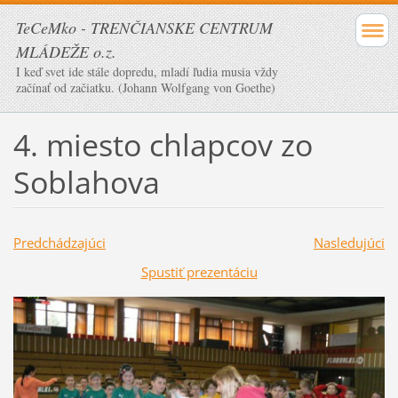
TeCeMko - TRENČIANSKE CENTRUM
MLÁDEŽE o.z.
I keď svet ide stále dopredu, mladí ľudia musia vždy
začínať od začiatku. (Johann Wolfgang von Goethe)
4. miesto chlapcov zo
Soblahova
Predchádzajúci
Nasledujúci
Spustiť prezentáciu