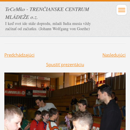
TeCeMko - TRENČIANSKE CENTRUM
MLÁDEŽE o.z.
I keď svet ide stále dopredu, mladí ľudia musia vždy
začínať od začiatku. (Johann Wolfgang von Goethe)
Predchádzajúci
Nasledujúci
Spustiť prezentáciu