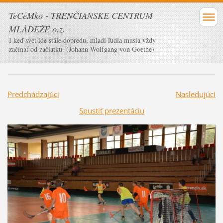
TeCeMko - TRENČIANSKE CENTRUM
MLÁDEŽE o.z.
I keď svet ide stále dopredu, mladí ľudia musia vždy
začínať od začiatku. (Johann Wolfgang von Goethe)
Predchádzajúci
Nasledujúci
Spustiť prezentáciu