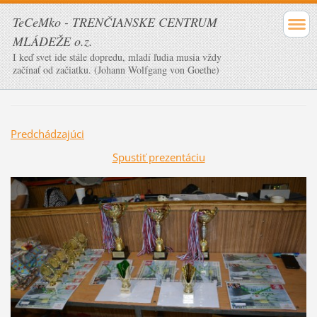
TeCeMko - TRENČIANSKE CENTRUM
MLÁDEŽE o.z.
I keď svet ide stále dopredu, mladí ľudia musia vždy
začínať od začiatku. (Johann Wolfgang von Goethe)
Predchádzajúci
Spustiť prezentáciu