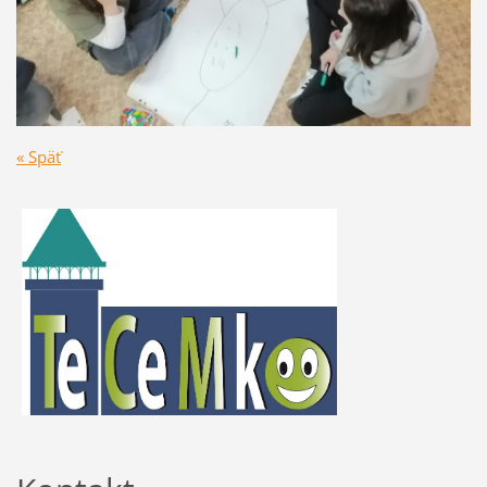
« Späť