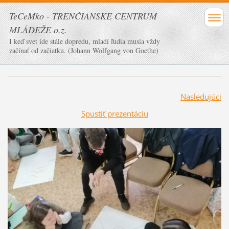
TeCeMko - TRENČIANSKE CENTRUM
MLÁDEŽE o.z.
I keď svet ide stále dopredu, mladí ľudia musia vždy
začínať od začiatku. (Johann Wolfgang von Goethe)
Nasledujúci
Spustiť prezentáciu