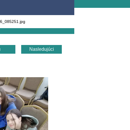
6_085251.jpg
u
Nasledujúci