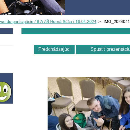
vod do participácie / 8.A ZŠ Horná Súča / 16.04.2024
>
IMG_2024041
Predchádzajúci
Spustiť prezentáci