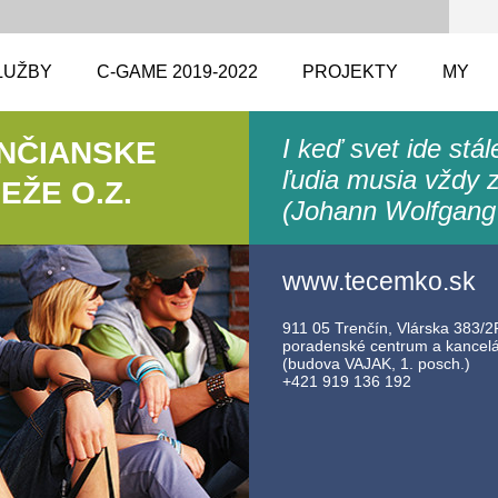
LUŽBY
C-GAME 2019-2022
PROJEKTY
MY
I keď svet ide stá
ENČIANSKE
ľudia musia vždy z
ŽE O.Z.
(Johann Wolfgang
www.tecemko.sk
911 05 Trenčín, Vlárska 383/2F
poradenské centrum a kancelár
(budova VAJAK, 1. posch.)
+421 919 136 192