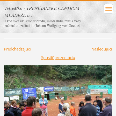
TeCeMko - TRENČIANSKE CENTRUM
MLÁDEŽE o.z.
I keď svet ide stále dopredu, mladí ľudia musia vždy
začínať od začiatku. (Johann Wolfgang von Goethe)
Predchádzajúci
Nasledujúci
Spustiť prezentáciu