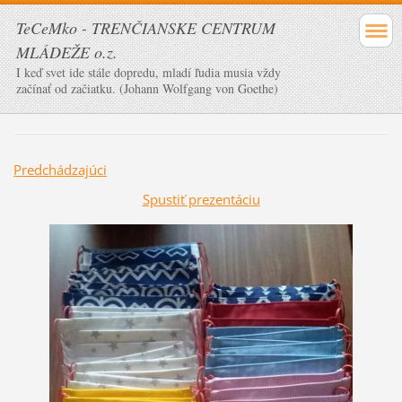
TeCeMko - TRENČIANSKE CENTRUM
MLÁDEŽE o.z.
I keď svet ide stále dopredu, mladí ľudia musia vždy
začínať od začiatku. (Johann Wolfgang von Goethe)
Predchádzajúci
Spustiť prezentáciu