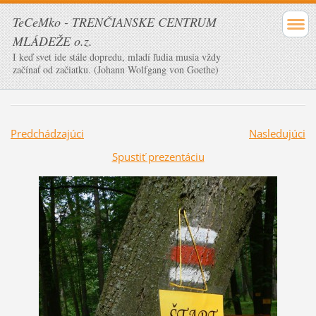
TeCeMko - TRENČIANSKE CENTRUM
MLÁDEŽE o.z.
I keď svet ide stále dopredu, mladí ľudia musia vždy
začínať od začiatku. (Johann Wolfgang von Goethe)
Predchádzajúci
Nasledujúci
Spustiť prezentáciu