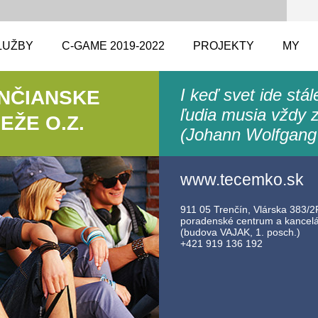
LUŽBY
C-GAME 2019-2022
PROJEKTY
MY
I keď svet ide stá
ENČIANSKE
ľudia musia vždy z
ŽE O.Z.
(Johann Wolfgang
www.tecemko.sk
911 05 Trenčín, Vlárska 383/2F
poradenské centrum a kancelár
(budova VAJAK, 1. posch.)
+421 919 136 192