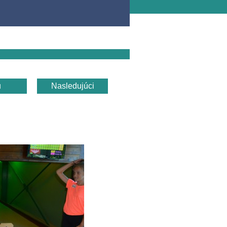
u
Nasledujúci