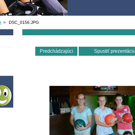
A
>
DSC_0156.JPG
Predchádzajúci
Spustiť prezentáci