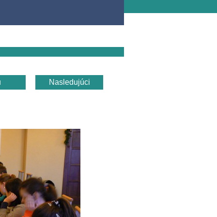
u
Nasledujúci