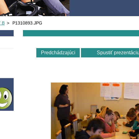
7.B
>
P1310893.JPG
Predchádzajúci
Spustiť prezentáci