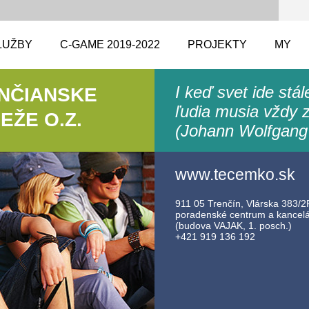
LUŽBY
C-GAME 2019-2022
PROJEKTY
MY
I keď svet ide stá
ENČIANSKE
ľudia musia vždy z
ŽE O.Z.
(Johann Wolfgang
www.tecemko.sk
911 05 Trenčín, Vlárska 383/2F
poradenské centrum a kancelár
(budova VAJAK, 1. posch.)
+421 919 136 192