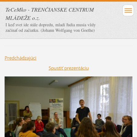
TeCeMko - TRENČIANSKE CENTRUM
MLÁDEŽE o.z.
I keď svet ide stále dopredu, mladí ľudia musia vždy
začínať od začiatku. (Johann Wolfgang von Goethe)
Predchádzajúci
Spustiť prezentáciu