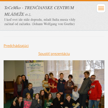
TeCeMko - TRENČIANSKE CENTRUM
MLÁDEŽE o.z.
I keď svet ide stále dopredu, mladí ľudia musia vždy
začínať od začiatku. (Johann Wolfgang von Goethe)
Predchádzajúci
Spustiť prezentáciu