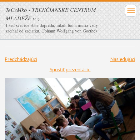
TeCeMko - TRENČIANSKE CENTRUM
MLÁDEŽE o.z.
I keď svet ide stále dopredu, mladí ľudia musia vždy
začínať od začiatku. (Johann Wolfgang von Goethe)
Predchádzajúci
Nasledujúci
Spustiť prezentáciu