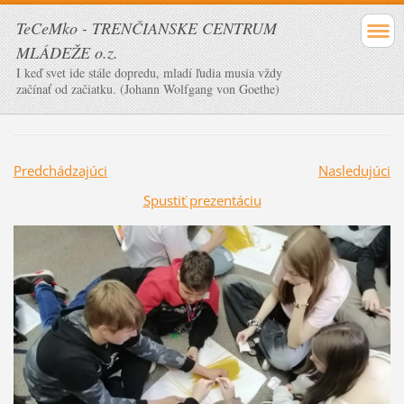
TeCeMko - TRENČIANSKE CENTRUM
MLÁDEŽE o.z.
I keď svet ide stále dopredu, mladí ľudia musia vždy
začínať od začiatku. (Johann Wolfgang von Goethe)
Predchádzajúci
Nasledujúci
Spustiť prezentáciu