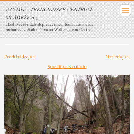
TeCeMko - TRENČIANSKE CENTRUM
MLÁDEŽE o.z.
I keď svet ide stále dopredu, mladí ľudia musia vždy
začínať od začiatku. (Johann Wolfgang von Goethe)
Predchádzajúci
Nasledujúci
Spustiť prezentáciu