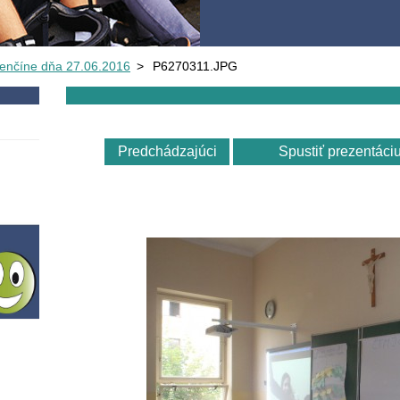
enčíne dňa 27.06.2016
>
P6270311.JPG
Predchádzajúci
Spustiť prezentáci