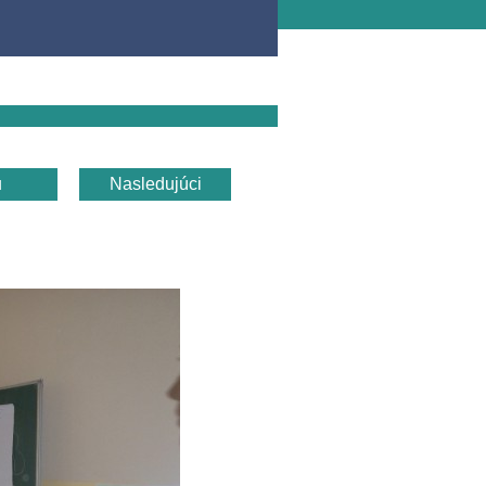
u
Nasledujúci