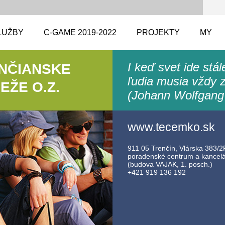
LUŽBY
C-GAME 2019-2022
PROJEKTY
MY
I keď svet ide stá
ENČIANSKE
ľudia musia vždy z
ŽE O.Z.
(Johann Wolfgang
www.tecemko.sk
911 05 Trenčín, Vlárska 383/2F
poradenské centrum a kancelár
(budova VAJAK, 1. posch.)
+421 919 136 192