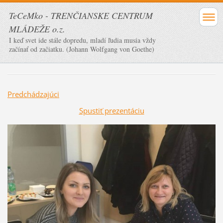
TeCeMko - TRENČIANSKE CENTRUM
MLÁDEŽE o.z.
I keď svet ide stále dopredu, mladí ľudia musia vždy
začínať od začiatku. (Johann Wolfgang von Goethe)
Predchádzajúci
Spustiť prezentáciu