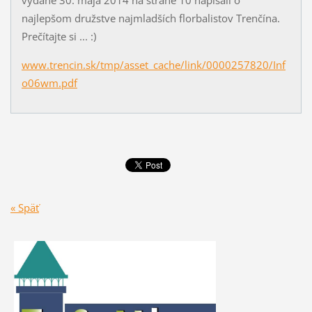
vydané 30. mája 2014 na strane 10 napísali o
najlepšom družstve najmladších florbalistov Trenčína.
Prečítajte si ... :)
www.trencin.sk/tmp/asset_cache/link/0000257820/Inf
o06wm.pdf
« Späť