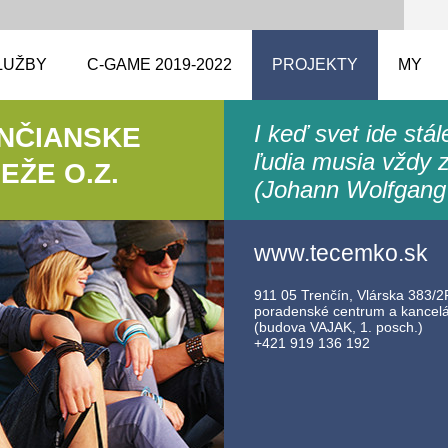
LUŽBY
C-GAME 2019-2022
PROJEKTY
MY
I keď svet ide stá
ENČIANSKE
ľudia musia vždy z
ŽE O.Z.
(Johann Wolfgang
www.tecemko.sk
911 05 Trenčín, Vlárska 383/2F
poradenské centrum a kancelár
(budova VAJAK, 1. posch.)
+421 919 136 192