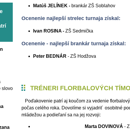
Matúš JELÍNEK -
brankár ZŠ Soblahov
ie
Ocenenie najlepší strelec turnaja získal:
trí
Ivan ROSINA -
ZŠ Sedmička
Ocenenie - najlepší brankár turnaja získal:
an
Peter BEDNÁR
- ZŠ Hodžova
a
TRÉNERI FLORBALOVÝCH TÍM
é slovo
Poďakovenie patrí aj koučom za vedenie florbalový
na
počas celého roka. Dovolíme si vyjadriť osobitné po
mládežou a podieľaní sa na jej rozvoji:
Marta DOVINOVÁ
- 
zana