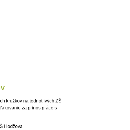
OV
ch krúžkov na jednotlivých ZŠ
ďakovanie za prínos práce s
ZŠ Hodžova