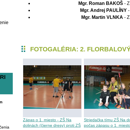
Mgr. Roman BAKOŠ
- Z
Mgr. Andrej PAULÍNY
-
Mgr. Martin VLNKA
- 
enie
FOTOGALÉRIA: 2. FLORBALOV
RI
um
Zápas o 1. miesto - ZŠ Na
Striedačka tímu ZŠ Na d
dolinách (čierne dresy) proti ZŠ
počas zápasu o 1. miest
čenia