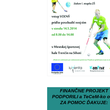
FINANČNE PROJEKT
PODPORILI a TeCeM-ko o.
ZA POMOC ĎAKUJE: