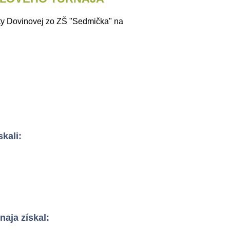
rty Dovinovej zo ZŠ "Sedmička" na
skali:
naja získal: