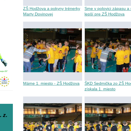
ZŠ Hodžova a pokyny trénerky
Sme v polovici zápasu a 
Marty Dovinovej
lepší pre ZŠ Hodžova
Máme 1. miesto - ZŠ Hodžova
ŠKD Sedmička zo ZŠ Ho
získala 1. miesto
 z.