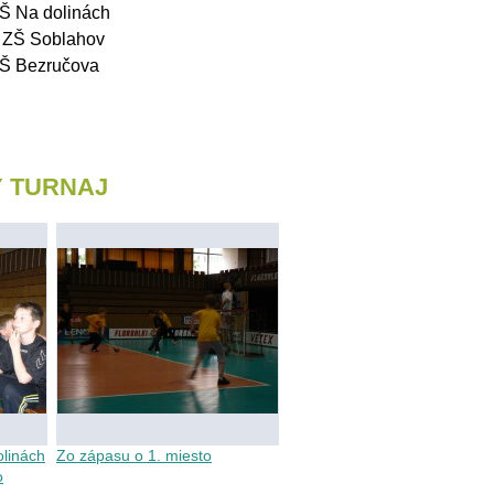
Š Na dolinách
 ZŠ Soblahov
ZŠ Bezručova
Ý TURNAJ
olinách
Zo zápasu o 1. miesto
o