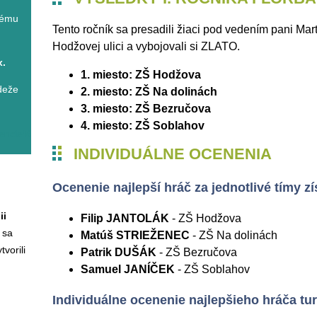
nému
Tento ročník sa presadili žiaci pod vedením pani Ma
Hodžovej ulici a vybojovali si ZLATO.
x.
1. miesto: ZŠ Hodžova
deže
2. miesto: ZŠ Na dolinách
3. miesto: ZŠ Bezručova
4. miesto: ZŠ Soblahov
tencie%20pre%20prax.asp
INDIVIDUÁLNE OCENENIA
Ocenenie najlepší hráč za jednotlivé tímy zí
ii
Filip JANTOLÁK
- ZŠ Hodžova
é sa
Matúš STRIEŽENEC
- ZŠ Na dolinách
vorili
Patrik DUŠÁK
- ZŠ Bezručova
Samuel JANÍČEK
- ZŠ Soblahov
Individuálne ocenenie najlepšieho hráča tur