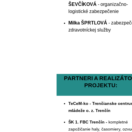
ŠEVČÍKOVÁ
- organizačno-
logistické zabezpečenie
Milka ŠPRTLOVÁ
- zabezpeč
zdravotníckej služby
PARTNERI A REALIZÁTO
PROJEKTU:
TeCeM-ko - Trenčianske centr
mládeže o. z. Trenčín
ŠK 1. FBC Trenčín -
kompletné
zapožičanie haly, časomiery, ozvu