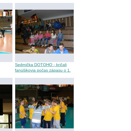
Sedmička DOTOHO - kričali
fanúšikovia počas zápasu o 1.
miesto