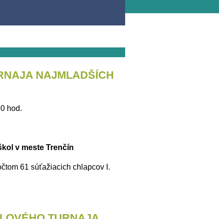
URNAJA NAJMLADŠÍCH
30 hod.
 škol v meste Trenčín
očtom 61 súťažiacich chlapcov I.
ALOVÉHO TURNAJA