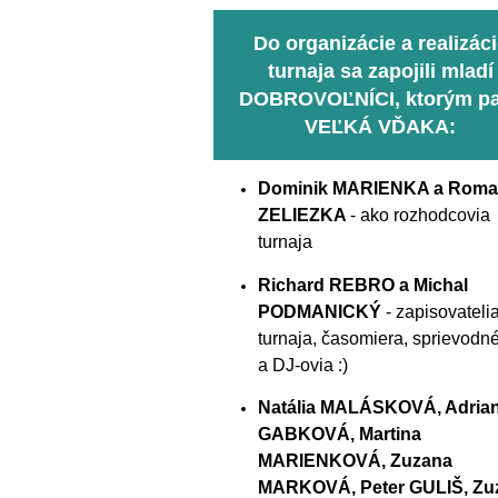
Do organizácie a realizác
turnaja sa zapojili mladí
DOBROVOĽNÍCI, ktorým pa
VEĽKÁ VĎAKA:
Dominik MARIENKA a Rom
ZELIEZKA
- ako rozhodcovia
turnaja
Richard REBRO a Michal
PODMANICKÝ
- zapisovateli
turnaja, časomiera, sprievodn
a DJ-ovia :)
Natália MALÁSKOVÁ, Adria
GABKOVÁ, Martina
MARIENKOVÁ, Zuzana
MARKOVÁ, Peter GULIŠ, Zu