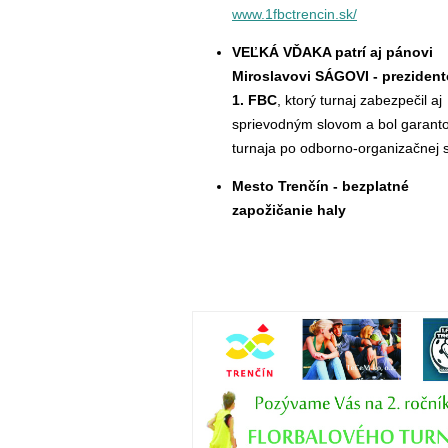
www.1fbctrencin.sk/
VEĽKÁ VĎAKA patrí aj pánovi
Miroslavovi SÁGOVI - prezident
1. FBC
, ktorý turnaj zabezpečil aj
sprievodným slovom a bol garan
turnaja po odborno-organizačnej 
Mesto Trenčín - bezplatné
zapožičanie haly