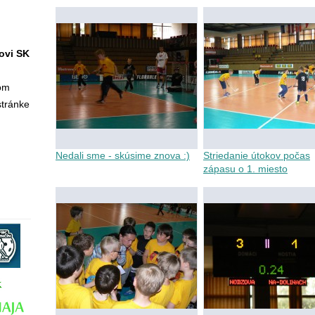
Hodžova
ovi SK
tom
stránke
Nedali sme - skúsime znova :)
Striedanie útokov počas
zápasu o 1. miesto