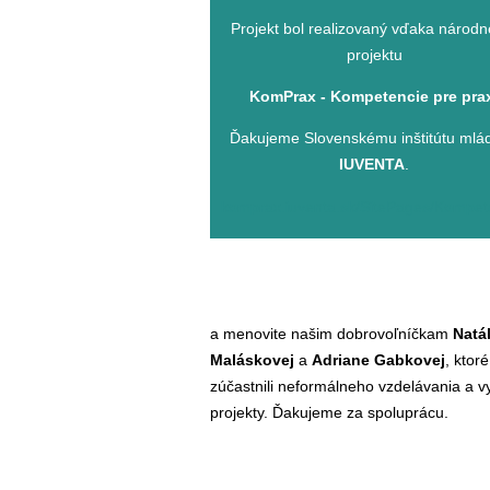
Projekt bol realizovaný vďaka národ
projektu
KomPrax - Kompetencie pre pra
Ďakujeme Slovenskému inštitútu mlá
IUVENTA
.
komprax.iuventa.sk/SitePages/Kompe
a menovite našim dobrovoľníčkam
Natál
Maláskovej
a
Adriane Gabkovej
, ktor
zúčastnili neformálneho vzdelávania a vyt
projekty. Ďakujeme za spoluprácu.