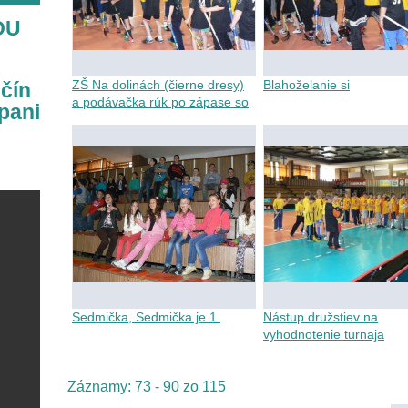
OU
ZŠ Na dolinách (čierne dresy)
Blahoželanie si
čín
a podávačka rúk po zápase so
 pani
ZŠ Hodžova
Sedmička, Sedmička je 1.
Nástup družstiev na
vyhodnotenie turnaja
Záznamy: 73 - 90 zo 115