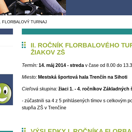
. FLORBALOVÝ TURNAJ
II. ROČNÍK FLORBALOVÉHO T
ŽIAKOV ZŠ
Termín:
14. máj 2014 - streda
v čase od 8.00 do 13.
Miesto:
Mestská športová hala Trenčín na Sihoti
Cieľová skupina:
žiaci 1. - 4. ročníkov Základných
- zúčastnili sa 4 z 5 prihlásených tímov s celkovým p
stupňa ZŠ v Trenčíne
VÝSLEDKY I. ROČNÍKA FLORB