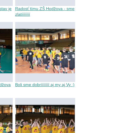
stav je
Radosť tímu ZŠ Hodžova - sme
zlatííííííí
džova
Boli sme dobrííííííí aj my aj Vy :)