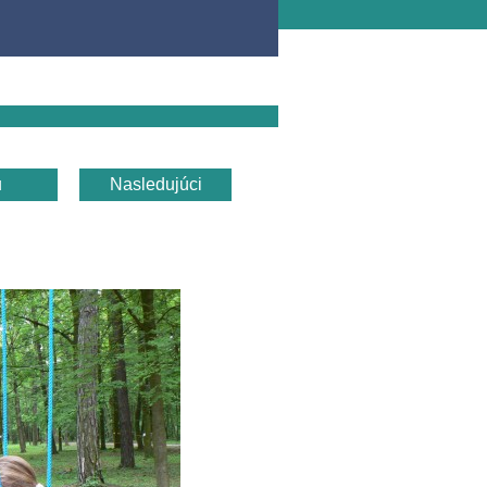
u
Nasledujúci