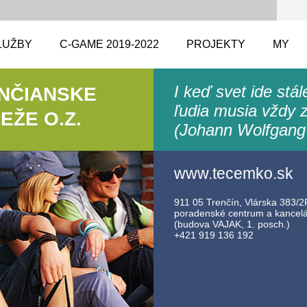
LUŽBY
C-GAME 2019-2022
PROJEKTY
MY
I keď svet ide stá
ENČIANSKE
ľudia musia vždy z
ŽE O.Z.
(Johann Wolfgang
www.tecemko.sk
911 05 Trenčín, Vlárska 383/2F
poradenské centrum a kancelár
(budova VAJAK, 1. posch.)
+421 919 136 192