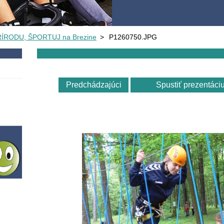
RÍRODU, ŠPORTUJ na Brezine
>
P1260750.JPG
Predchádzajúci
Spustiť prezentáci