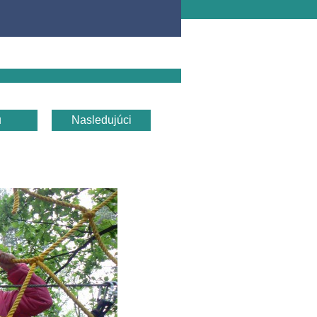
u
Nasledujúci