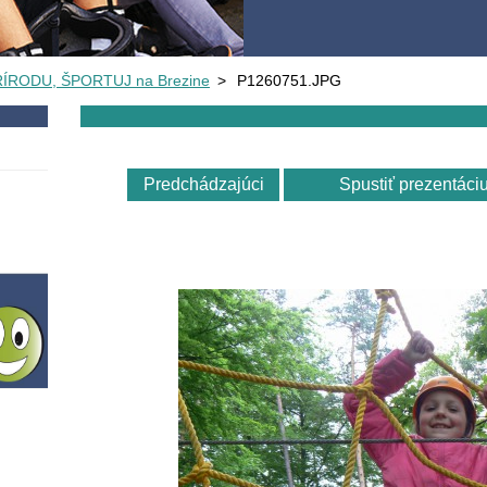
RÍRODU, ŠPORTUJ na Brezine
>
P1260751.JPG
Predchádzajúci
Spustiť prezentáci