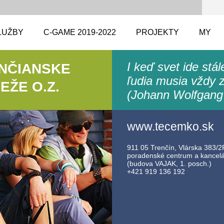
LUŽBY
C-GAME 2019-2022
PROJEKTY
MY
I keď svet ide stá
ENČIANSKE
ľudia musia vždy z
ŽE O.Z.
(Johann Wolfgang
www.tecemko.sk
911 05 Trenčín, Vlárska 383/2F
poradenské centrum a kancelár
(budova VAJAK, 1. posch.)
+421 919 136 192