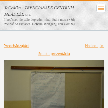
TeCeMko - TRENČIANSKE CENTRUM
MLÁDEŽE o.z.
I keď svet ide stále dopredu, mladí ľudia musia vždy
začínať od začiatku. (Johann Wolfgang von Goethe)
Predchádzajúci
Nasledujúci
Spustiť prezentáciu