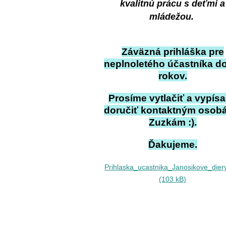
kvalitnú prácu s deťmi a
mládežou.
Záväzná prihláška pre
neplnoletého účastníka d
rokov.
Prosíme vytlačiť a vypís
doručiť kontaktným osob
Zuzkám :).
Ďakujeme.
Prihlaska_ucastnika_Janosikove_dier
(103 kB)