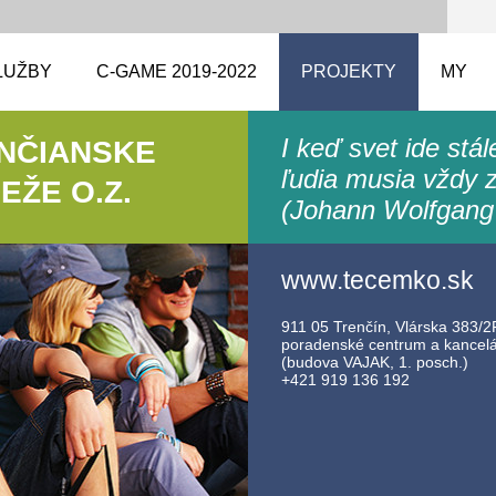
LUŽBY
C-GAME 2019-2022
PROJEKTY
MY
I keď svet ide stá
ENČIANSKE
ľudia musia vždy z
ŽE O.Z.
(Johann Wolfgang
www.tecemko.sk
911 05 Trenčín, Vlárska 383/2F
poradenské centrum a kancelár
(budova VAJAK, 1. posch.)
+421 919 136 192