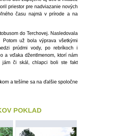
ril priestor pre nadviazanie nových
voľného času najmä v prírode a na
utobusom do Terchovej. Nasledovala
. Potom už bola výprava všetkými
edzi prúdmi vody, po rebríkoch i
No a vďaka džentlmenom, ktorí nám
 jám či skál, chlapci boli ste fakt
tkom a tešíme sa na ďalšie spoločne
KOV POKLAD