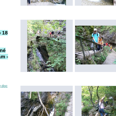
o 18
ané
ám -
y.doc