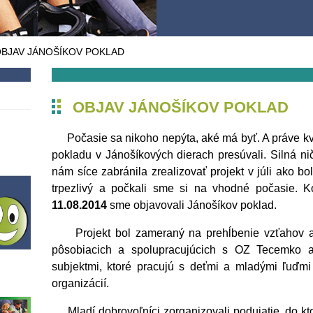
BJAV JÁNOŠÍKOV POKLAD
OBJAV JÁNOŠÍKOV POKLAD
Počasie sa nikoho nepýta, aké má byť. A práve kv
pokladu v Jánošíkových dierach presúvali. Silná ni
nám síce zabránila zrealizovať projekt v júli ako b
trpezlivý a počkali sme si na vhodné počasie. 
11.08.2014
sme objavovali Jánošíkov poklad.
Projekt bol zameraný na prehĺbenie vzťahov a z
pôsobiacich a spolupracujúcich s OZ Tecemko a 
subjektmi, ktoré pracujú s deťmi a mladými ľuďmi
organizácií.
Mladí dobrovoľníci zorganizovali podujatie, do kto