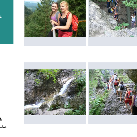
x.
vá
ička