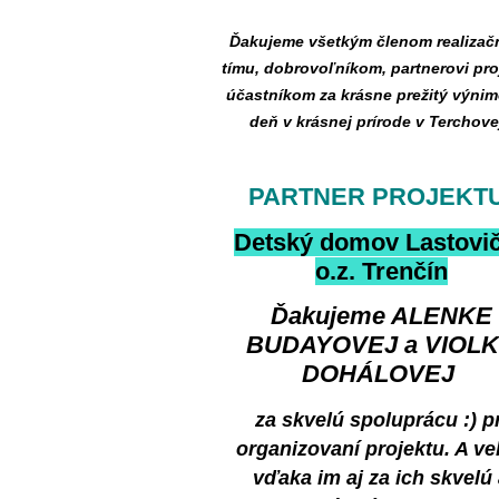
Ďakujeme všetkým členom realiza
tímu, dobrovoľníkom, partnerovi pro
účastníkom za krásne prežitý výni
deň v krásnej prírode v Terchove
PARTNER PROJEKTU
Detský domov Lastovi
o.z. Trenčín
Ďakujeme ALENKE
BUDAYOVEJ a VIOL
DOHÁLOVEJ
za skvelú spoluprácu :) pr
organizovaní projektu. A ve
vďaka im aj za ich skvelú