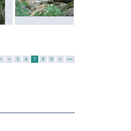
<
<
5
6
7
8
9
>
>>