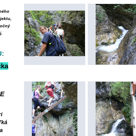
čného
jektu,
močný
j.
:
čka
KE
i
ľká
 a