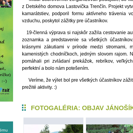
z Detského domova Lastovička Trenčín. Projekt vytvo
kamarátstiev, podporil formu aktívneho trávenia 
vzduchu, poskytol zážitky pre účastníkov.
19-členná výprava si najskôr zažila cestovanie a
zoznamka a predstavenie sa všetkých účastníkov
krásnymi zákutiami v prírode medzi stromami, m
kamenistých chodníčkoch, jedným slovom rajom. 
pomáhali pri zvládaní prekážok, rebríkov, veľkých
perfektní a bolo nám potešením.
Veríme, že výlet bol pre všetkých účastníkov záži
prežité aktivity. :)
FOTOGALÉRIA: OBJAV JÁNOŠÍ
nému