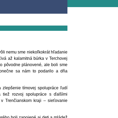
ôli nemu sme niekoľkokrát hľadanie
čivá až kalamitná búrka v Terchovej
olo pôvodne plánovené, ale boli sme
Konečne sa nám to podarilo a dňa
lepšenie tímovej spolupráce ľudí
tiež rozvoj spolupráce s ďalšími
 v Trenčianskom kraji – sieťovanie
rého boli zapojené aj deti a mládež