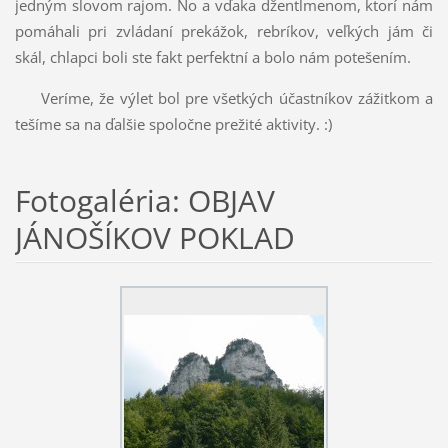
jedným slovom rajom. No a vďaka džentlmenom, ktorí nám
pomáhali pri zvládaní prekážok, rebríkov, veľkých jám či
skál, chlapci boli ste fakt perfektní a bolo nám potešením.
Veríme, že výlet bol pre všetkých účastníkov zážitkom a
tešíme sa na ďalšie spoločne prežité aktivity. :)
Fotogaléria: OBJAV
JÁNOŠÍKOV POKLAD