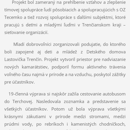
Projekt bol zameraný na prehĺbenie vzťahov a zlepšenie
tímovej spolupráce ľudí pôsobiacich a spolupracujúcich s OZ
Tecemko a tiež rozvoj spolupráce s ďalšími subjektmi, ktoré
pracujú s deťmi a mladými ľuďmi v Trenčianskom kraji –
sieťovanie organizácií.
Mladí dobrovoľníci zorganizovali podujatie, do ktorého
boli zapojené aj deti a mládež z Detského domova
Lastovička Trenčín. Projekt vytvoril priestor pre nadviazanie
nových kamarátstiev, podporil formu aktívneho trávenia
voľného času najmä v prírode a na vzduchu, poskytol zážitky
pre účastníkov.
19-členná výprava si najskôr zažila cestovanie autobusom
do Terchovej. Nasledovala zoznamka a predstavenie sa
všetkých účastníkov. Potom už bola výprava všetkými
krásnymi zákutiami v prírode medzi stromami, medzi
prúdmi vody, po rebríkoch i kamenistých chodníčkoch,