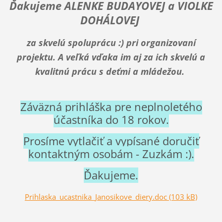
Ďakujeme ALENKE BUDAYOVEJ a VIOLKE
DOHÁLOVEJ
za skvelú spoluprácu :) pri organizovaní
projektu. A veľká vďaka im aj za ich skvelú a
kvalitnú prácu s deťmi a mládežou.
Záväzná prihláška pre neplnoletého
účastníka do 18 rokov.
Prosíme vytlačiť a vypísané doručiť
kontaktným osobám - Zuzkám :).
Ďakujeme.
Prihlaska_ucastnika_Janosikove_diery.doc (103 kB)