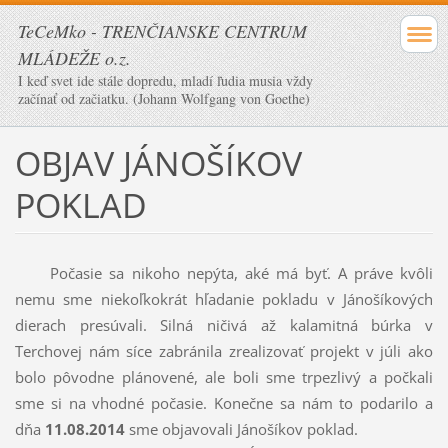
TeCeMko - TRENČIANSKE CENTRUM
MLÁDEŽE o.z.
I keď svet ide stále dopredu, mladí ľudia musia vždy
začínať od začiatku. (Johann Wolfgang von Goethe)
OBJAV JÁNOŠÍKOV
POKLAD
Počasie sa nikoho nepýta, aké má byť. A práve kvôli
nemu sme niekoľkokrát hľadanie pokladu v Jánošíkových
dierach presúvali. Silná ničivá až kalamitná búrka v
Terchovej nám síce zabránila zrealizovať projekt v júli ako
bolo pôvodne plánovené, ale boli sme trpezlivý a počkali
sme si na vhodné počasie. Konečne sa nám to podarilo a
dňa
11.08.2014
sme objavovali Jánošíkov poklad.